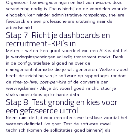
Organiseer teamvergaderingen en laat zien
waarom
deze
verandering nodig is. Focus hierbij op de voordelen voor de
eindgebruiker: minder administratieve rompslomp, snellere
feedback en een professionelere uitstraling naar de
arbeidsmarkt.
Stap 7: Richt je dashboards en
recruitment-KPI’s in
Meten is weten. Een groot voordeel van een ATS is dat het
je wervingsinspanningen volledig transparant maakt. Denk
in de configuratiefase al goed na over de
managementinformatie die je wilt genereren. Welke invloed
heeft de inrichting van je software op rapportages rondom
de
time-to-hire
,
cost-per-hire
of de conversie per
wervingskanaal? Als je dit vooraf goed inricht, stuur je
straks moeiteloos op keiharde data.
Stap 8: Test grondig en kies voor
een gefaseerde uitrol
Neem ruim de tijd voor een intensieve testfase voordat het
systeem definitief live gaat. Test de software zowel
technisch (komen de sollicitaties goed binnen?) als