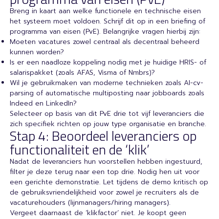
Breng in kaart aan welke functionele en technische eisen
het systeem moet voldoen. Schrijf dit op in een briefing of
programma van eisen (PvE). Belangrijke vragen hierbij zijn:
Moeten vacatures zowel centraal als decentraal beheerd
kunnen worden?
Is er een naadloze koppeling nodig met je huidige HRIS- of
salarispakket (zoals AFAS, Visma of Nmbrs)?
Wil je gebruikmaken van moderne technieken zoals AI-cv-
parsing of automatische multiposting naar jobboards zoals
Indeed en LinkedIn?
Selecteer op basis van dit PvE drie tot vijf leveranciers die
zich specifiek richten op jouw type organisatie en branche.
Stap 4: Beoordeel leveranciers op
functionaliteit en de ‘klik’
Nadat de leveranciers hun voorstellen hebben ingestuurd,
filter je deze terug naar een top drie. Nodig hen uit voor
een gerichte demonstratie. Let tijdens de demo kritisch op
de gebruiksvriendelijkheid voor zowel je recruiters als de
vacaturehouders (lijnmanagers/hiring managers).
Vergeet daarnaast de ‘klikfactor’ niet. Je koopt geen