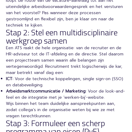
loopt de route van de vacature-aanvraag tot aan het
uiteindelijke arbeidsvoorwaardengesprek en het versturen
van het voorstel? Pas wanneer deze processen
gestroomlijnd en flexibel zijn, ben je klaar om naar de
techniek te kijken.
Stap 2: Stel een multidisciplinaire
werkgroep samen
Een ATS raakt de hele organisatie: van de recruiter en de
HR-adviseur tot de IT-afdeling en de directie. Stel daarom
een projectteam samen waarin alle belangen zijn
vertegenwoordigd. Recruitment trekt logischerwijs de kar,
maar betrekt vanaf dag een:
ICT:
Voor de technische koppelingen, single sign-on (SSO)
en databeveiliging.
Arbeidsmarktcommunicatie / Marketing:
Voor de look-and-
feel en de integratie met je ‘werken-bij’-website.
Wijs binnen het team duidelijke aanspreekpunten aan,
zodat collega’s in de organisatie weten bij wie ze met
vragen terechtkunnen.
Stap 3: Formuleer een scherp
programma van eisen (PvE)